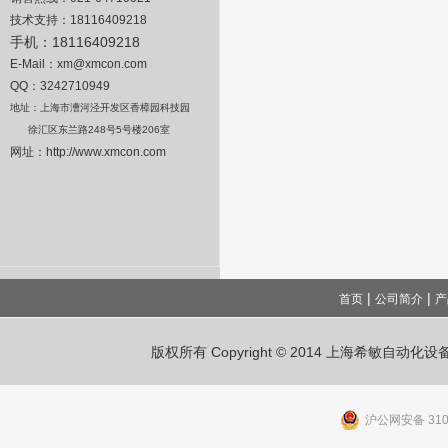
技术支持：
18116409218
手机：
18116409218
E-Mail
：
xm@xmcon.com
QQ：3242710949
地址：上海市漕河泾开发区香樟园科技园
徐汇区东兰路
248
号
5
号楼
206
室
网址：
http://www.xmcon.com
|
|
首页
公司简介
产
版权所有 Copyright © 2014 上海希敏自动
沪公网安备 3101