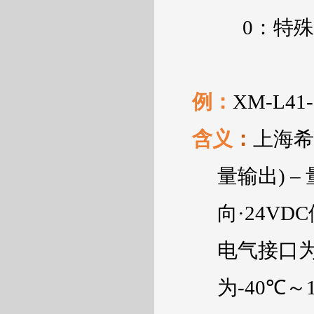
0
：特殊
例：
XM-L41-
含义
：
上海希
量输出
)
–
向·
24VDC
电气接口
为
-40
℃～