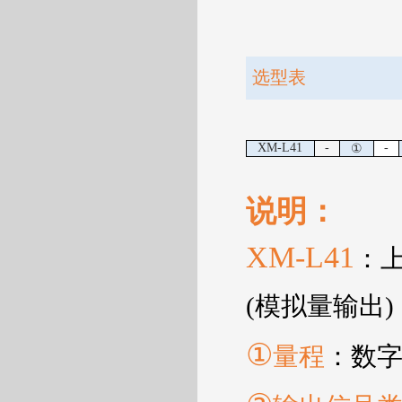
选型表
XM-L41
-
-
①
说明：
XM-L41
：
(
模拟量输出
)
①
量程
：数