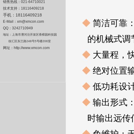
销售热线：
021-64710021
技术支持：
18116409218
手机：
18116409218
◆
简洁可靠
E-Mail
：
xm@xmcon.com
QQ：3242710949
地址：上海市漕河泾开发区香樟园科技园
的机械式调
徐汇区东兰路
248
号
5
号楼
206
室
网址：
http://www.xmcon.com
◆
大量程，
◆
绝对位置
◆
低功耗设
◆
输出形式
时输出远传