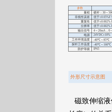
参数
量程
硬杆：
30
～
5
非线性误差
优于±
0.05%F.
重复性
优于±
0.002%
分辨率
优于±
0.002%
输出信号
4
～
20mA
，
0
24VDC
±
10%
电源
工作环境温度
-40
℃～
85
℃
探杆工作温度
-40
℃～
160
℃
IP65
防护等级
外形尺寸示意图
磁致伸缩液