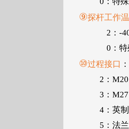
0
：特殊
⑨
探杆工作
2
：
-4
0
：特
⑩
过程接口
2
：
M20
3
：
M27
4
：英制
5
：法兰