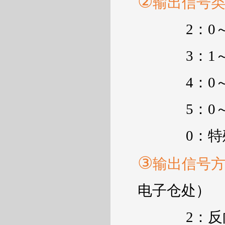
②
输出信号
2
：
0
3
：
1
4
：
0
5
：
0
0
：特
③
输出信号
电子仓处）
2
：反