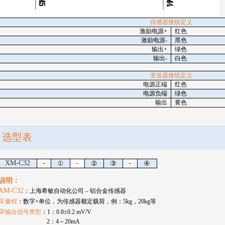
传感器接线定义
激励电源
+
红色
激励电源
-
黑色
输出
+
绿色
输出
-
白色
变送器接线定义
电源正端
红色
电源负端
绿色
输出
黄色
选型表
XM-C32
-
-
-
①
②
③
④
说明：
XM-C32
：上海希敏自动化公司
–
铝合金传感器
①
量程
：数字
+
单位，为传感器额定载荷，例：
5kg
，
20kg
等
②
输出信号类型
：
1
：
0.8
±
0.2
mV/V
2
：
4
～
20mA