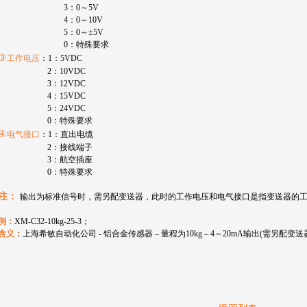
3
：
0
～
5V
4
：
0
～
10V
5
：
0
～±
5V
0
：特殊要求
③
工作电压
：
1
：
5VDC
2
：
10VDC
3
：
12VDC
4
：
15VDC
5
：
24VDC
0
：特殊要求
④
电气接口
：
1
：直出电缆
2
：接线端子
3
：航空插座
0
：特殊要求
注：
输出为标准信号时，需另配变送器，此时的工作电压和电气接口是指变送器的
例：
XM-C32-10kg-25-3
；
含义
：
上海希敏自动化公司
-
铝合金传感器
–
量程为
10kg – 4
～
20mA
输出
(
需另配变送