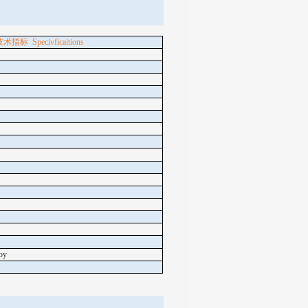
技术指标
Specivficaitions
oy