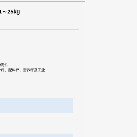
..1～25kg
稳定性
价秤、配料秤、营养秤及工业