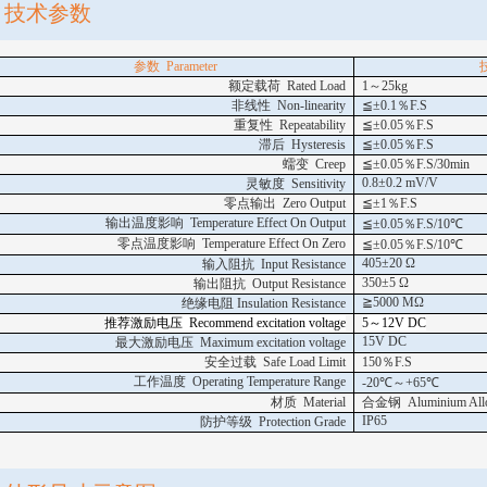
技术参数
参数
Parameter
额定载荷
Rated Load
1
～
25kg
非线性
Non-linearity
≦±
0.1
％
F.S
重复性
Repeatability
≦±
0.05
％
F.S
滞后
Hysteresis
≦±
0.05
％
F.S
蠕变
Creep
≦±
0.05
％
F.S
/30min
0.8
±
0.2
mV/V
灵敏度
Sensitivity
零点输出
Zero Output
≦±
1
％
F.S
输出温度影响
Temperature Effect On Output
≦±
0.05
％
F.S
/10
℃
零点温度影响
Temperature Effect On Zero
≦±
0.05
％
F.S
/10
℃
405±20 Ω
输入阻抗
Input Resistance
350
±
5
Ω
输出阻抗
Output Resistance
≧
5000 MΩ
绝缘电阻
Insulation Resistance
推荐激励电压
Recommend excitation voltage
5
～
12
V DC
15V DC
最大激励电压
Maximum excitation voltage
安全过载
Safe Load Limit
150
％
F.S
工作温度
Operating Temperature Range
-20
℃～
+65
℃
材质
Material
合金钢
Aluminium
All
IP65
防护等级
Protection Grade