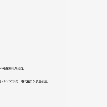
工作电压和电气接口。
器
)
·
24VDC
供电
–
电气接口为航空插座。