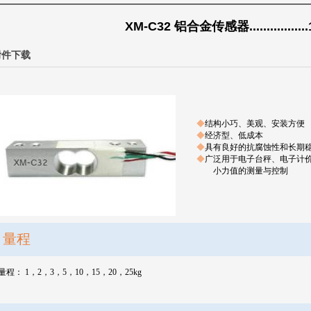
XM-C32 铝合金传感器...............
附件下载
◆
结构小巧、美观、安装方便
◆
经济型、低成本
◆
具有良好的抗腐蚀性和长期
◆
广泛用于电子台秤、电子计
小力值的测量与控制
量程
量程：
1
，
2
，
3
，
5
，
10
，
15
，
20
，
25kg