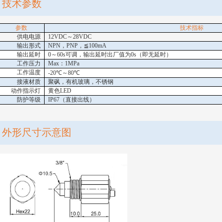
技术参数
参数
技术指标
供电电源
12VDC
～
28VDC
输出形式
NPN
，
PNP
，
≦
100mA
输出延时
0
～
60s
可调，输出延时出厂值为
0s
（即无延时
）
工作压力
Max
：
1MPa
工作温度
-20
℃～
80
℃
接液材质
聚砜，有机玻璃，不锈钢
动作指示灯
黄色
LED
防护等级
IP67
（直接出线）
外形尺寸示意图