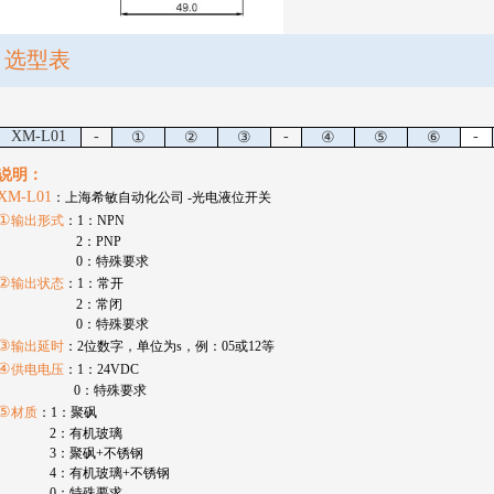
选型表
XM-L01
-
-
-
①
②
③
④
⑤
⑥
说明：
XM-L01
：上海希敏自动化公司
-
光电液位开关
①
输出形式
：
1
：
NPN
2
：
PNP
0
：特殊要求
②
输出状态
：
1
：常开
2
：常闭
0
：特殊要求
③
输出延时
：
2
位数字，单位为
s
，例：
05
或
12
等
④
供电电压
：
1
：
24VDC
0
：特殊要求
⑤
材质
：
1
：聚砜
2
：有机玻璃
3
：聚砜
+
不锈钢
4
：有机玻璃
+
不锈钢
0
：特殊要求