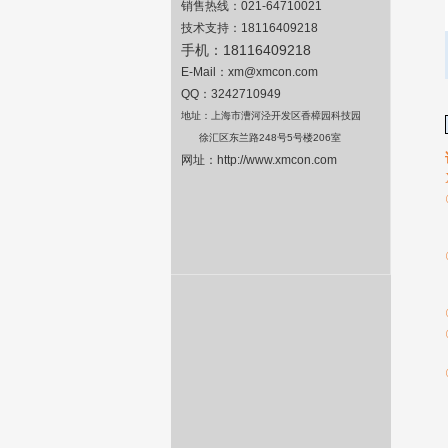
销售热线：
021-64710021
技术支持：
18116409218
手机：
18116409218
E-Mail
：
xm@xmcon.com
QQ：3242710949
地址：上海市漕河泾开发区香樟园科技园
徐汇区东兰路
248
号
5
号楼
206
室
网址：
http://www.xmcon.com