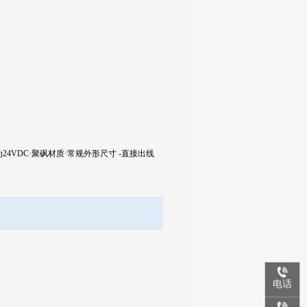
为
24VDC
·聚砜材质·常规外形尺寸
-
直接出线
电话