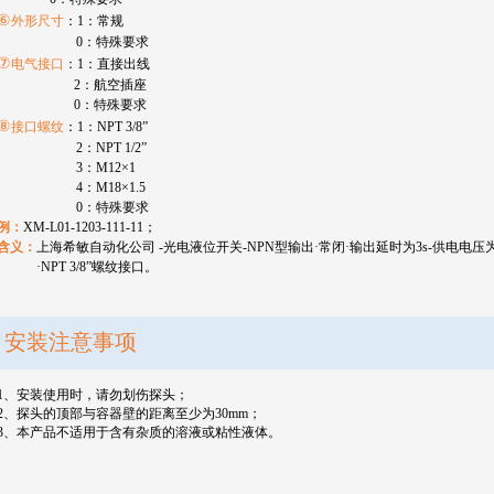
⑥
外形尺寸
：
1
：常规
0
：特殊要求
⑦
电气接口
：
1
：直接出线
2
：航空插座
0
：特殊要求
⑧
接口螺纹
：
1
：
NPT 3/8”
2
：
NPT 1/2”
3
：
M12
×
1
4
：
M18
×
1.5
0
：特殊要求
例：
XM-L01-1203-111-11
；
含义：
上海希敏自动化公司
-
光电液位开关
-NPN
型输出·常闭·输出延时为
3s-
供电电压
·
NPT 3/8”
螺纹接口。
安装注意事项
1
、安装使用时，请勿划伤探头；
2
、探头的顶部与容器壁的距离至少为
30mm
；
3
、本产品不适用于含有杂质的溶液或粘性液体。