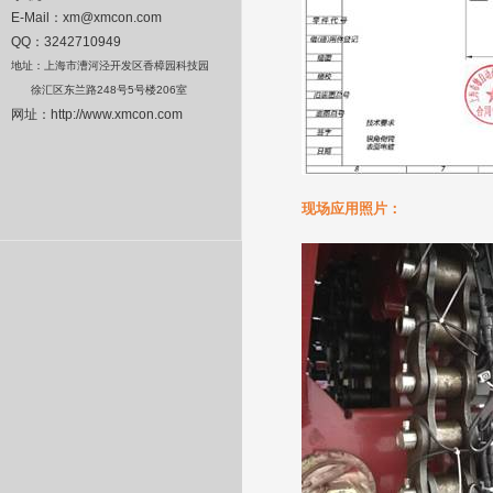
E-Mail
：
xm@xmcon.com
QQ：3242710949
地址：上海市漕河泾开发区香樟园科技园
徐汇区东兰路
248
号
5
号楼
206
室
网址：
http://www.xmcon.com
现场应用照片：