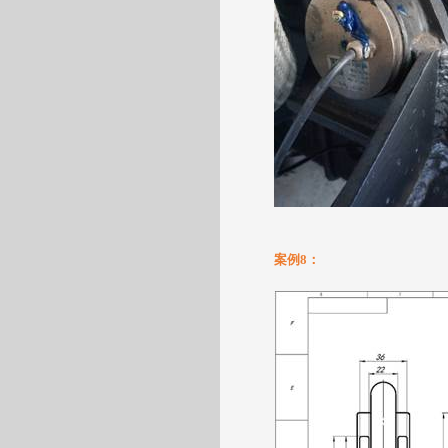
案例
8
：