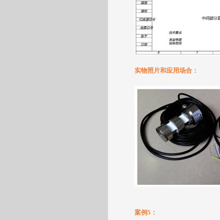
实物照片和应用场合：
案例
5
：