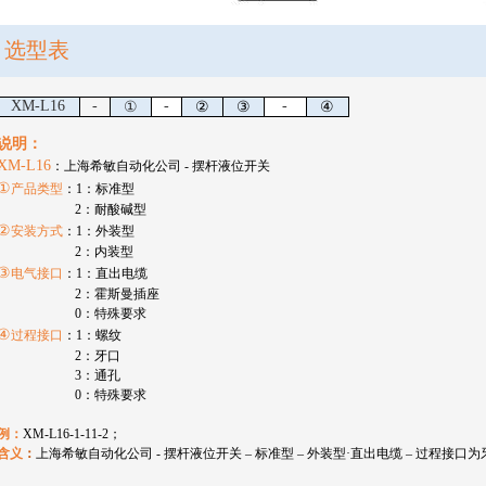
选型表
XM-L16
-
-
-
①
②
③
④
说明：
XM-L16
：上海希敏自动化公司
-
摆杆液位开关
①
产品类型
：
1
：标准型
2
：耐酸碱型
②
安装方式
：
1
：
外装型
2
：
内装型
③
电气接口
：
1
：直出电缆
2
：霍斯曼插座
0
：特殊要求
④
过程接口
：
1
：
螺纹
2
：
牙口
3
：
通孔
0
：特殊要求
例：
XM-L16-1-11-2
；
含义
：
上海希敏自动化公司
-
摆杆液位开关
–
标准型
–
外装型
·直出电缆
–
过程接口为