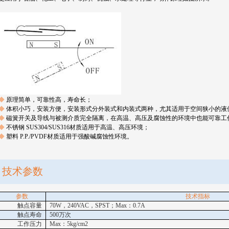
◆
原理简单，可靠性高，寿命长；
◆
体积小巧，安装方便，安装形式分外装式和内装式两种，尤其适用于空间狭小的液
◆
磁簧开关及导线与被测介质完全隔离，在高温、高压及腐蚀性的环境中也能可靠工
◆
不锈钢
SUS304/SUS316
材质适用于高温、高压环境；
◆
塑料
P.P./PVDF
材质适用于强酸碱腐蚀性环境。
技术参数
参数
技术指标
触点容量
70W
，
240VAC
，
SPST
；
Max
：
0.7A
触点寿命
500
万次
工作压力
Max
：
5kg/cm2