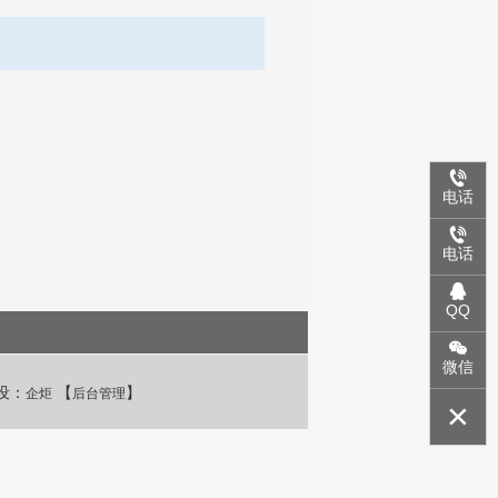
电话
电话
QQ
微信
设：
【
】
企炬
后台管理