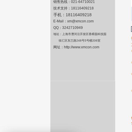
销售热线：
021-64710021
技术支持：
18116409218
手机：
18116409218
E-Mail
：
xm@xmcon.com
QQ：3242710949
地址：上海市漕河泾开发区香樟园科技园
徐汇区东兰路
248
号
5
号楼
206
室
网址：
http://www.xmcon.com