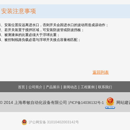
安装注意事项
1
、安装位置应远离进水口，否则开关会因进水口的波动而造成误动作；
2
、若开关装置于搅拌区域，可安装防波管或防波挡板；
3
、被测液体的比重必须大于浮球比重；
4
、被控制线路负载必需与浮球开关接点容量相匹配；
返回列表
|
|
|
|
|
首页
公司简介
产品展示
新闻动态
工程案例
联系我们
ht © 2014 上海希敏自动化设备有限公司
网站建
沪ICP备14036132号-1
沪公网安备 31010402003142号