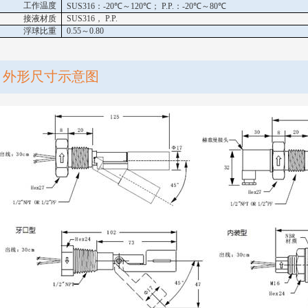
工作温度
SUS316
：
-20
℃～
120
℃；
P.P.
：
-20
℃～
80
℃
接液材质
SUS316
，
P.P.
浮球比重
0.55
～
0.80
外形尺寸示意图