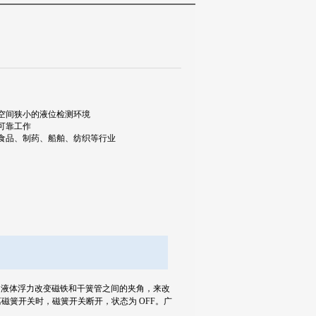
空间狭小的液位检测环境
可靠工作
食品、制药、船舶、纺织等行业
用液体浮力改变磁铁和干簧管之间的夹角，来改
离磁簧开关时，磁簧开关断开，状态为
OFF
。广