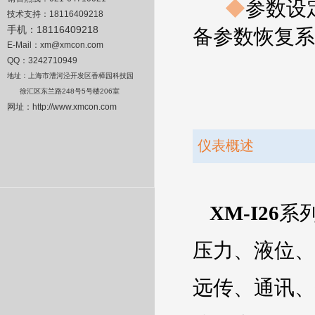
◆
参数设
技术支持：
18116409218
手机：
18116409218
备参数恢复系
E-Mail
：
xm@xmcon.com
QQ：3242710949
地址：上海市漕河泾开发区香樟园科技园
徐汇区东兰路
248
号
5
号楼
206
室
网址：
http://www.xmcon.com
仪表概述
XM-I26
系
压力、液位、
远传、通讯、