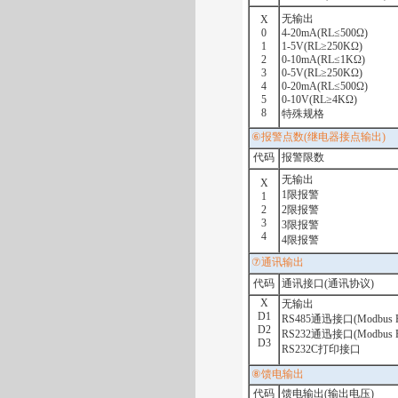
无输出
X
0
4-20mA(RL≤500Ω)
1
1-5V(RL≥250KΩ)
2
0-10mA(RL≤1KΩ)
3
0-5V(RL≥250KΩ)
4
0-20mA(RL≤500Ω)
5
0-10V(RL≥4KΩ)
8
特殊规格
⑥
报警点数
(
继电器接点输出
)
代码
报警限数
无输出
X
1
限报警
1
2
2
限报警
3
3
限报警
4
4
限报警
⑦
通讯输出
代码
通讯接口
(
通讯协议
)
X
无输出
D1
RS485
通迅接口
(Modbus 
D2
RS232
通迅接口
(Modbus 
D3
RS232C
打印接口
⑧
馈电输出
代码
馈电输出
(
输出电压
)