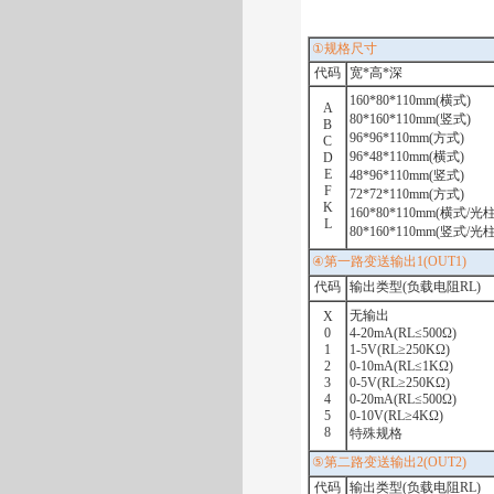
①
规格尺寸
代码
宽
*
高
*
深
160*80*110mm(
横式
)
A
80*160*110mm(
竖式
)
B
96*96*110mm(
方式
)
C
96*48*110mm(
横式
)
D
E
48*96*110mm(
竖式
)
F
72*72*110mm(
方式
)
K
160*80*110mm(
横式
/
光
L
80*160*110mm(
竖式
/
光
④
第一路变送输出
1(OUT1)
代码
输出类型
(
负载电阻
RL)
无输出
X
0
4-20mA(RL≤500Ω)
1
1-5V(RL≥250KΩ)
2
0-10mA(RL≤1KΩ)
3
0-5V(RL≥250KΩ)
4
0-20mA(RL≤500Ω)
5
0-10V(RL≥4KΩ)
8
特殊规格
⑤
第二路变送输出
2(OUT2)
代码
输出类型
(
负载电阻
RL)