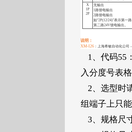
X
无输出
1P
1
路馈电输出
2P
2
路馈电输出
如
“2P(12/24)”
表示第一路
第二路
24V
馈电输出。
说明：
XM-I26
：上海希敏自动化公司
1
、代码
55
入分度号表格
2
、选型时
组端子上只能
3
、规格尺