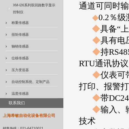
通道可同时输
XM-I26系列双回路数字显示
控制仪
◆
0.2
％级
称重传感器
◆
具备“
扭矩传感器
◆
具有电
轴销传感器
◆
持
RS48
位移传感器
RTU
通讯协议
压力变送器
◆
仪表可
自动控制系统、定制产品
打印、报警打
温度传感器
◆
带
DC2
联系我们
◆
输入、
上海希敏自动化设备有限公司
技术
销售热线：
021-64710021