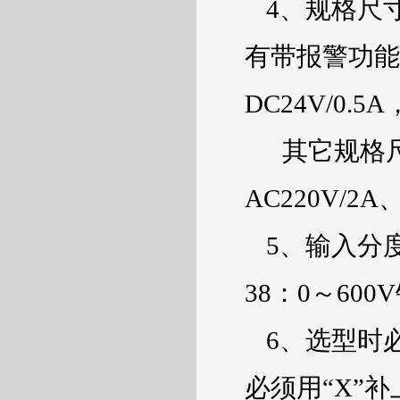
4
、规格尺
有带报警功能
DC24V/0.5A
其它规格
AC220V/2A
5
、输入分
38
：
0
～
600V
6
、选型时
必须用“
X
”补