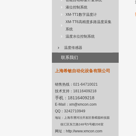
智能自动称重计量系统
液位控制系统
XM-TT1数字温度计
XM-TT6高精度多路温度采集
系统
温度水位控制系统
温度传感器
联系我们
上海希敏自动化设备有限公司
销售热线：
021-64710021
技术支持：
18116409218
手机：
18116409218
E-Mail
：
xm@xmcon.com
QQ：3242710949
地址：上海市漕河泾开发区香樟园科技园
徐汇区东兰路
248
号
5
号楼
206
室
网址：
http://www.xmcon.com