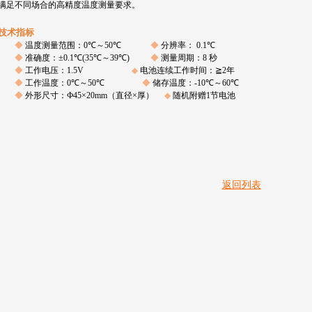
满足不同场合的高精度温度测量要求。
技术指标
◆
温度测量范围：
0
℃～
50
℃
◆
分辨率：
0.1
℃
◆
准确度：±
0.1
℃
(35
℃～
39
℃
)
◆
测量周期：
8
秒
◆
工作电压：
1.5V
◆
电池连续工作时间：
≧
2
年
◆
工作温度：
0
℃～
50
℃
◆
储存温度：
-10
℃～
60
℃
◆
外形尺寸：Ф
45
×
20mm
（直径×厚）
◆
随机附赠
1
节电池
返回列表